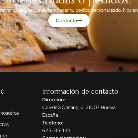
solver cualquier consulta o hacer tu pedido personalizado. Nos e
Contacto
nú
Información de contacto
Dirección:
Calle Isla Cristina, 6, 21007 Huelva,
 nosotros
España
Teléfono:
ctos
625 015 443
cto