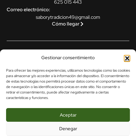
625 015 443
Correo electrónico:
saborytradicion49@gmail.com
Cómo llegar
Legal
Gestionar consentimiento
Aviso legal
Para ofrecer las mejores experiencias, utilizamos tecnologías como las cookies
Política de privacidad
para almacenar y/o acceder a la información del dispositivo. El consentimiento
de estas tecnologías nos permitirá procesar datos como el comportamiento
Política de cookies (UE)
de navegación o las identificaciones únicas en este sitio. No consentir o
retirar el consentimiento, puede afectar negativamente a ciertas
Política de envíos y devoluciones
características y funciones.
Accesibilidad
Aceptar
Denegar