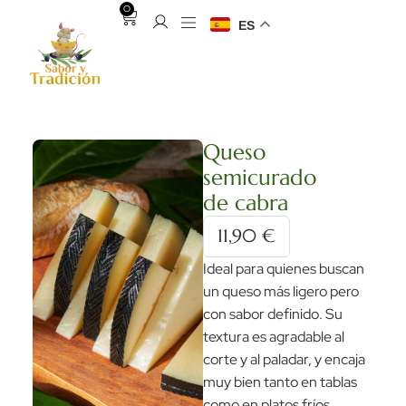
0
ES
Queso
semicurado
de cabra
11,90
€
Ideal para quienes buscan
un queso más ligero pero
con sabor definido. Su
textura es agradable al
corte y al paladar, y encaja
muy bien tanto en tablas
como en platos fríos.