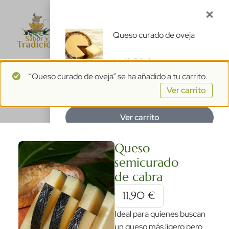
1
ES
Queso curado de oveja
1 ×
13,50
€
“Queso curado de oveja” se ha añadido a tu carrito.
Subtotal:
13,50
€
Ver carrito
Ver carrito
Finalizar compra
Queso
semicurado
de cabra
11,90
€
Ideal para quienes buscan
un queso más ligero pero