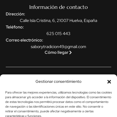
Información de contacto
Dirección:
Calle Isla Cristina, 6, 21007 Huelva, España
Teléfono:
625 015 443
Correo electrónico:
saborytradicion49@gmail.com
Cómo llegar
Legal
Gestionar consentimiento
Aviso legal
Para ofrecer las mejores experiencias, utilizamos tecnologías como las cookies
Política de privacidad
para almacenar y/o acceder a la información del dispositivo. El consentimiento
de estas tecnologías nos permitirá procesar datos como el comportamiento
Política de cookies (UE)
de navegación o las identificaciones únicas en este sitio. No consentir o
retirar el consentimiento, puede afectar negativamente a ciertas
Política de envíos y devoluciones
características y funciones.