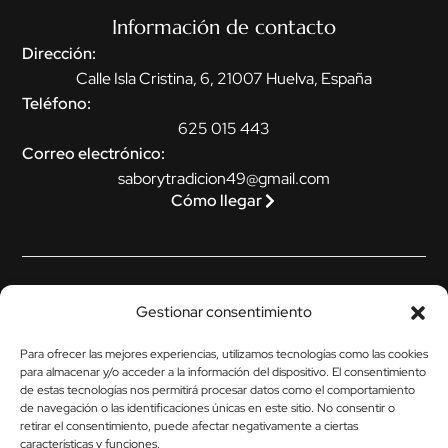
Información de contacto
Dirección:
Calle Isla Cristina, 6, 21007 Huelva, España
Teléfono:
625 015 443
Correo electrónico:
saborytradicion49@gmail.com
Cómo llegar
Legal
Gestionar consentimiento
Aviso legal
Para ofrecer las mejores experiencias, utilizamos tecnologías como las cookies
Política de privacidad
para almacenar y/o acceder a la información del dispositivo. El consentimiento
de estas tecnologías nos permitirá procesar datos como el comportamiento
Política de cookies (UE)
de navegación o las identificaciones únicas en este sitio. No consentir o
retirar el consentimiento, puede afectar negativamente a ciertas
Política de envíos y devoluciones
características y funciones.