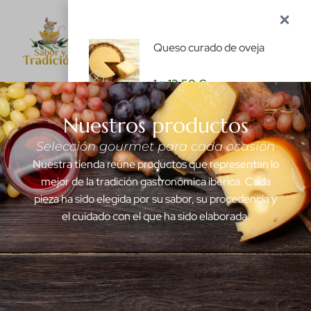
1
ES
Queso curado de oveja
1 ×
13,50
€
Subtotal:
13,50
€
Nuestros productos
Selección gourmet para cada ocasión
Ver carrito
Nuestra tienda reúne productos que representan lo
mejor de la tradición gastronómica ibérica. Cada
Finalizar compra
pieza ha sido elegida por su sabor, su procedencia y
el cuidado con el que ha sido elaborada.